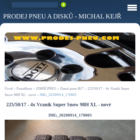
PRODEJ PNEU A DISKŮ - MICHAL KEJŘ
Úvod
»
Fotoalbum
»
ZIMNÍ PNEU
»
Zimní pneu R17
»
225/50/17 - 4x Vraník Super
Snow 98H XL - nové
»
IMG_20200914_170805
225/50/17 - 4x Vraník Super Snow 98H XL - nové
IMG_20200914_170805