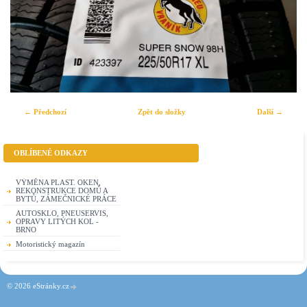
← Předchozí
Zpět do složky
Další →
OBLÍBENÉ ODKAZY
VÝMĚNA PLAST. OKEN,
REKONSTRUKCE DOMŮ A
BYTŮ, ZÁMEČNICKÉ PRÁCE
AUTOSKLO, PNEUSERVIS,
OPRAVY LITÝCH KOL -
BRNO
Motoristický magazín
© 2026 eStránky.cz