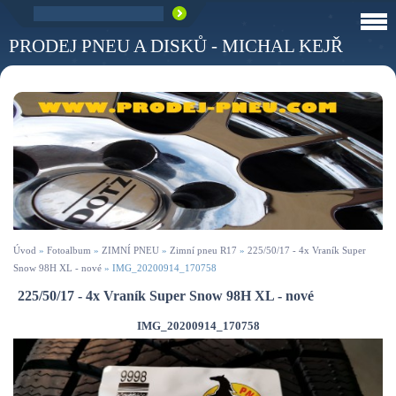
PRODEJ PNEU A DISKŮ - MICHAL KEJŘ
Úvod
»
Fotoalbum
»
ZIMNÍ PNEU
»
Zimní pneu R17
»
225/50/17 - 4x Vraník Super
Snow 98H XL - nové
»
IMG_20200914_170758
225/50/17 - 4x Vraník Super Snow 98H XL - nové
IMG_20200914_170758