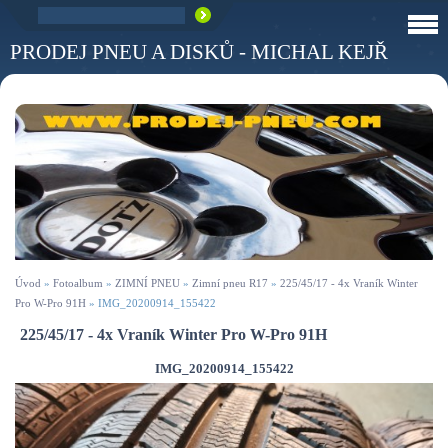
PRODEJ PNEU A DISKŮ - MICHAL KEJŘ
Úvod
»
Fotoalbum
»
ZIMNÍ PNEU
»
Zimní pneu R17
»
225/45/17 - 4x Vraník Winter
Pro W-Pro 91H
»
IMG_20200914_155422
225/45/17 - 4x Vraník Winter Pro W-Pro 91H
IMG_20200914_155422