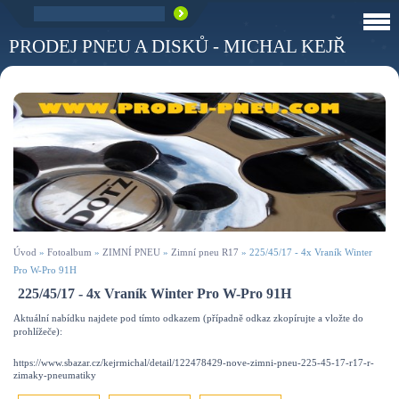
PRODEJ PNEU A DISKŮ - MICHAL KEJŘ
Úvod
»
Fotoalbum
»
ZIMNÍ PNEU
»
Zimní pneu R17
»
225/45/17 - 4x Vraník Winter
Pro W-Pro 91H
225/45/17 - 4x Vraník Winter Pro W-Pro 91H
Aktuální nabídku najdete pod tímto odkazem (případně odkaz zkopírujte a vložte do
prohlížeče):
https://www.sbazar.cz/kejrmichal/detail/122478429-nove-zimni-pneu-225-45-17-r17-r-
zimaky-pneumatiky