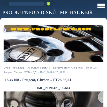
PRODEJ PNEU A DISKŮ - MICHAL KEJŘ
Úvod
»
Fotoalbum
»
PLECHOVÉ DISKY
»
Plechové disky R16 a vyšší
»
16 4x108 -
Peugeot, Citroen - ET26 / 6,5J
»
IMG_20190425_185614
16 4x108 - Peugeot, Citroen - ET26 / 6,5J
IMG_20190425_185614