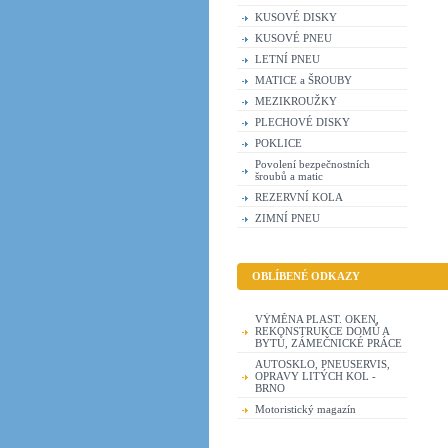
KUSOVÉ DISKY
KUSOVÉ PNEU
LETNÍ PNEU
MATICE a ŠROUBY
MEZIKROUŽKY
PLECHOVÉ DISKY
POKLICE
Povolení bezpečnostních
šroubů a matic
REZERVNÍ KOLA
ZIMNÍ PNEU
OBLÍBENÉ ODKAZY
VÝMĚNA PLAST. OKEN,
REKONSTRUKCE DOMŮ A
BYTŮ, ZÁMEČNICKÉ PRÁCE
AUTOSKLO, PNEUSERVIS,
OPRAVY LITÝCH KOL -
BRNO
Motoristický magazín