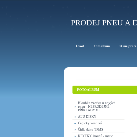
PRODEJ PNEU A D
Úvod
Fotoalbum
O mé práci
FOTOALBUM
Hloubka vzorku u nových
pneu - NEPRODEJNÉ
PŘÍKLADY !!!
ALU DISKY
Čepičky ventilků
Čidla tlaku TPMS
KRYTKY šroubů / matic