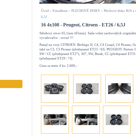
Úvod
»
Fotoalbum
»
PLECHOVÉ DISKY
»
Plechové disky R16 a 
6,5J
16 4x108 - Peugeot, Citroen - ET26 / 6,5J
Středový otvor 65,1mm (65mm). Sada velmi zachovalých originální
vyvažovačce - rovné !!!
Pasují na vozy CITROEN: Berlingo II, C4, C4 Coupé, C4 Picasso, G
také na C3, C3 Picasso (předepsané ET23 / 6J). PEUGEOT: Partner I
SW / CC (předepsané ET27), 307, SW, Break, CC (předepsané ET31 /
(předepsané ET29 / 7J).
Cena za tento 4 ks: 2.600,-.