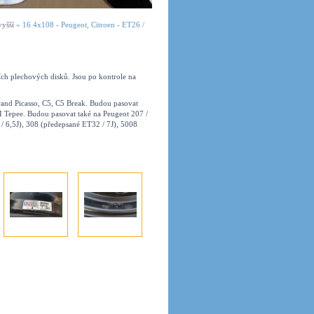
vyšší
»
16 4x108 - Peugeot, Citroen - ET26 /
ch plechových disků. Jsou po kontrole na
rand Picasso, C5, C5 Break. Budou pasovat
I Tepee. Budou pasovat také na Peugeot 207 /
 6,5J), 308 (předepsané ET32 / 7J), 5008