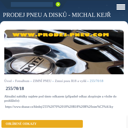
PRODEJ PNEU A DISKŮ - MICHAL KEJŘ
Úvod
»
Fotoalbum
»
ZIMNÍ PNEU
»
Zimní pneu R18 a vyšší
»
255/70/18
255/70/18
Aktuální nabídky najdete pod tímto odkazem (případně odkaz zkopírujte a vložte do
prohlížeče):
https://www.sbazar.cz/hledej/255%2070%2018%20R18%20R%20zim%C3%A1ky
OBLÍBENÉ ODKAZY