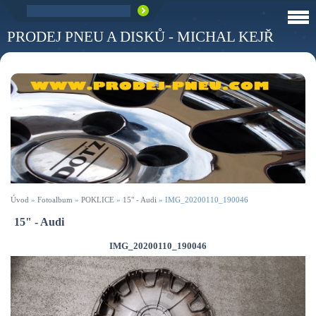
PRODEJ PNEU A DISKŮ - MICHAL KEJŘ
Úvod
»
Fotoalbum
»
POKLICE
»
15" - Audi
»
IMG_20200110_190046
15" - Audi
IMG_20200110_190046