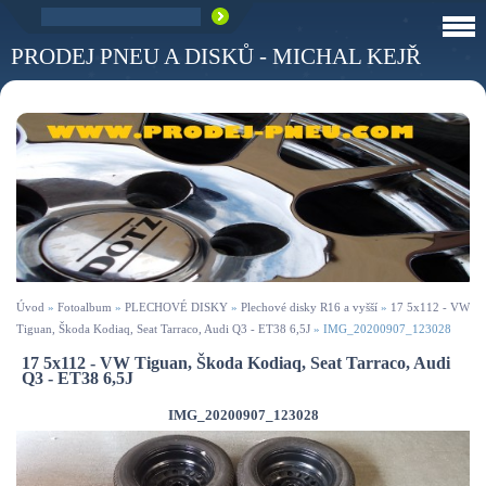
PRODEJ PNEU A DISKŮ - MICHAL KEJŘ
Úvod
»
Fotoalbum
»
PLECHOVÉ DISKY
»
Plechové disky R16 a vyšší
»
17 5x112 - VW
Tiguan, Škoda Kodiaq, Seat Tarraco, Audi Q3 - ET38 6,5J
»
IMG_20200907_123028
17 5x112 - VW Tiguan, Škoda Kodiaq, Seat Tarraco, Audi
Q3 - ET38 6,5J
IMG_20200907_123028