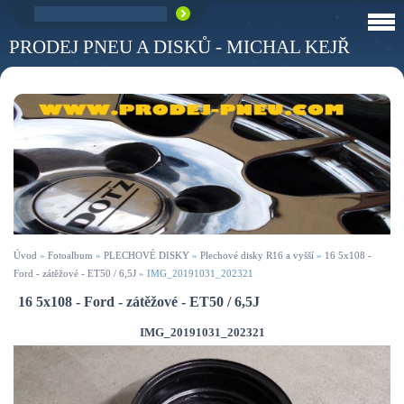
PRODEJ PNEU A DISKŮ - MICHAL KEJŘ
Úvod
»
Fotoalbum
»
PLECHOVÉ DISKY
»
Plechové disky R16 a vyšší
»
16 5x108 -
Ford - zátěžové - ET50 / 6,5J
»
IMG_20191031_202321
16 5x108 - Ford - zátěžové - ET50 / 6,5J
IMG_20191031_202321