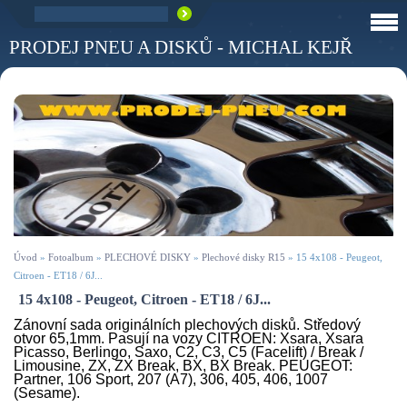
PRODEJ PNEU A DISKŮ - MICHAL KEJŘ
Úvod
»
Fotoalbum
»
PLECHOVÉ DISKY
»
Plechové disky R15
»
15 4x108 - Peugeot,
Citroen - ET18 / 6J...
15 4x108 - Peugeot, Citroen - ET18 / 6J...
Zánovní sada originálních plechových disků. Středový
otvor 65,1mm. Pasují na vozy CITROEN: Xsara, Xsara
Picasso, Berlingo, Saxo, C2, C3, C5 (Facelift) / Break /
Limousine, ZX, ZX Break, BX, BX Break. PEUGEOT:
Partner, 106 Sport, 207 (A7), 306, 405, 406, 1007
(Sesame).