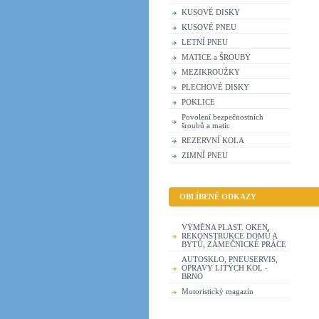
KUSOVÉ DISKY
KUSOVÉ PNEU
LETNÍ PNEU
MATICE a ŠROUBY
MEZIKROUŽKY
PLECHOVÉ DISKY
POKLICE
Povolení bezpečnostních
šroubů a matic
REZERVNÍ KOLA
ZIMNÍ PNEU
OBLÍBENÉ ODKAZY
VÝMĚNA PLAST. OKEN,
REKONSTRUKCE DOMŮ A
BYTŮ, ZÁMEČNICKÉ PRÁCE
AUTOSKLO, PNEUSERVIS,
OPRAVY LITÝCH KOL -
BRNO
Motoristický magazín