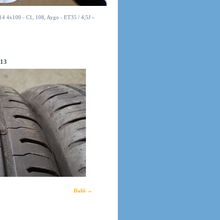
14 4x100 - C1, 108, Aygo - ET35 / 4,5J
»
13
Další →