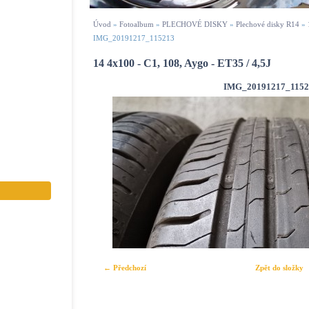
Úvod
»
Fotoalbum
»
PLECHOVÉ DISKY
»
Plechové disky R14
»
IMG_20191217_115213
14 4x100 - C1, 108, Aygo - ET35 / 4,5J
IMG_20191217_1152
← Předchozí
Zpět do složky