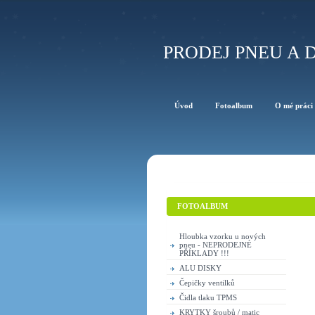
PRODEJ PNEU A D
Úvod
Fotoalbum
O mé práci
FOTOALBUM
Hloubka vzorku u nových
pneu - NEPRODEJNÉ
PŘÍKLADY !!!
ALU DISKY
Čepičky ventilků
Čidla tlaku TPMS
KRYTKY šroubů / matic