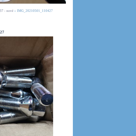
37 - nové
»
IMG_20210501_110427
27