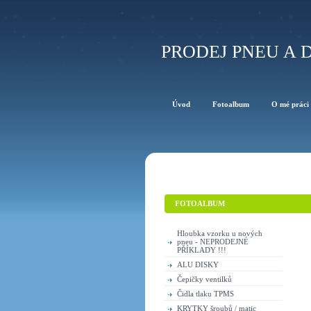
PRODEJ PNEU A D
Úvod
Fotoalbum
O mé práci
FOTOALBUM
Hloubka vzorku u nových
pneu - NEPRODEJNÉ
PŘÍKLADY !!!
ALU DISKY
Čepičky ventilků
Čidla tlaku TPMS
KRYTKY šroubů / matic