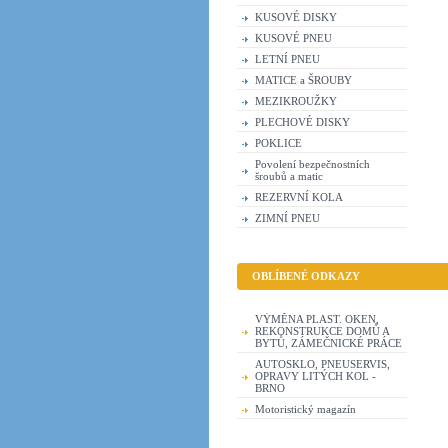
KUSOVÉ DISKY
KUSOVÉ PNEU
LETNÍ PNEU
MATICE a ŠROUBY
MEZIKROUŽKY
PLECHOVÉ DISKY
POKLICE
Povolení bezpečnostních
šroubů a matic
REZERVNÍ KOLA
ZIMNÍ PNEU
OBLÍBENÉ ODKAZY
VÝMĚNA PLAST. OKEN,
REKONSTRUKCE DOMŮ A
BYTŮ, ZÁMEČNICKÉ PRÁCE
AUTOSKLO, PNEUSERVIS,
OPRAVY LITÝCH KOL -
BRNO
Motoristický magazín