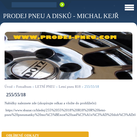
PRODEJ PNEU A DISKŮ - MICHAL KEJŘ
Úvod
»
Fotoalbum
»
LETNÍ PNEU
»
Letní pneu R18
»
255/55/18
255/55/18
Nabídky naleznete zde (zkopírujte odkaz a vložte do prohlížeče):
https://www.sbazar.cz/hledej/255%2055%2018%20R18%20R%20letni-
pneu%20pneumatiky%20mo%C5%BEnost%20zasl%C3%A1n%C3%AD%20dob%C3%ADrk
OBLÍBENÉ ODKAZY