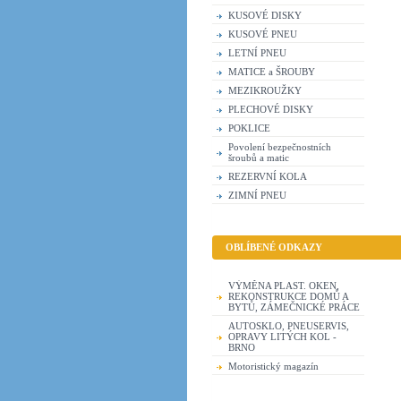
KUSOVÉ DISKY
KUSOVÉ PNEU
LETNÍ PNEU
MATICE a ŠROUBY
MEZIKROUŽKY
PLECHOVÉ DISKY
POKLICE
Povolení bezpečnostních
šroubů a matic
REZERVNÍ KOLA
ZIMNÍ PNEU
OBLÍBENÉ ODKAZY
VÝMĚNA PLAST. OKEN,
REKONSTRUKCE DOMŮ A
BYTŮ, ZÁMEČNICKÉ PRÁCE
AUTOSKLO, PNEUSERVIS,
OPRAVY LITÝCH KOL -
BRNO
Motoristický magazín