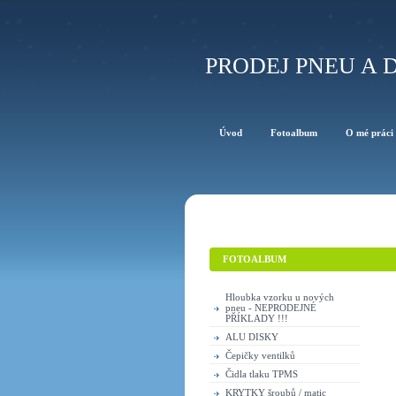
PRODEJ PNEU A D
Úvod
Fotoalbum
O mé práci
FOTOALBUM
Hloubka vzorku u nových
pneu - NEPRODEJNÉ
PŘÍKLADY !!!
ALU DISKY
Čepičky ventilků
Čidla tlaku TPMS
KRYTKY šroubů / matic