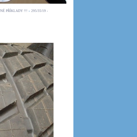
EJNÉ PŘÍKLADY !!!
»
295/35/19 -