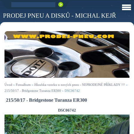
PRODEJ PNEU A DISKŮ - MICHAL KEJŘ
Úvod
»
Fotoalbum
»
Hloubka vzorku u nových pneu - NEPRODEJNÉ PŘÍKLADY !!!
»
215/50/17 - Bridgestone Turanza ER300
»
DSC06742
215/50/17 - Bridgestone Turanza ER300
DSC06742