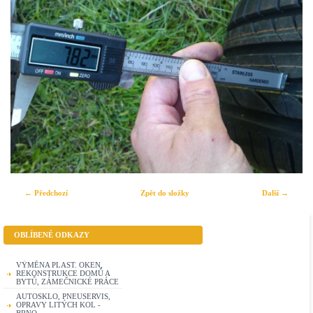
← Předchozí
Zpět do složky
Další →
OBLÍBENÉ ODKAZY
VÝMĚNA PLAST. OKEN,
REKONSTRUKCE DOMŮ A
BYTŮ, ZÁMEČNICKÉ PRÁCE
AUTOSKLO, PNEUSERVIS,
OPRAVY LITÝCH KOL -