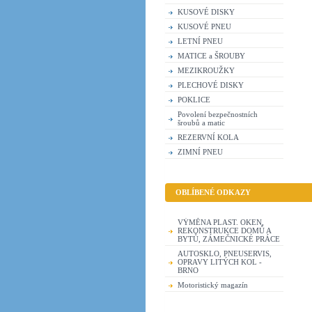
KUSOVÉ DISKY
KUSOVÉ PNEU
LETNÍ PNEU
MATICE a ŠROUBY
MEZIKROUŽKY
PLECHOVÉ DISKY
POKLICE
Povolení bezpečnostních
šroubů a matic
REZERVNÍ KOLA
ZIMNÍ PNEU
OBLÍBENÉ ODKAZY
VÝMĚNA PLAST. OKEN,
REKONSTRUKCE DOMŮ A
BYTŮ, ZÁMEČNICKÉ PRÁCE
AUTOSKLO, PNEUSERVIS,
OPRAVY LITÝCH KOL -
BRNO
Motoristický magazín