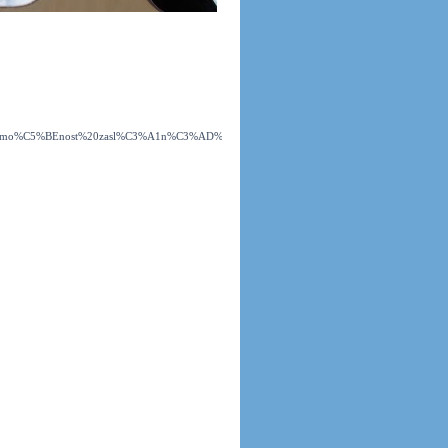
20R%20mo%C5%BEnost%20zasl%C3%A1n%C3%AD%20dob%C3%ADrkou