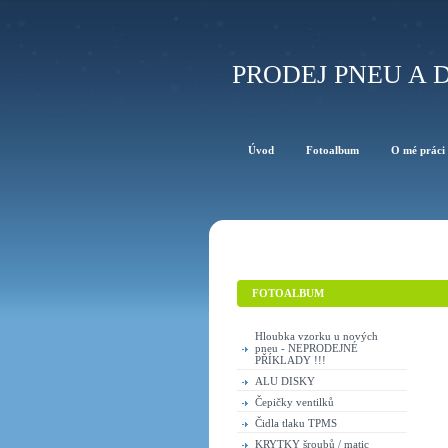
PRODEJ PNEU A D
Úvod
Fotoalbum
O mé práci
FOTOALBUM
Hloubka vzorku u nových
pneu - NEPRODEJNÉ
PŘÍKLADY !!!
ALU DISKY
Čepičky ventilků
Čidla tlaku TPMS
KRYTKY šroubů / matic