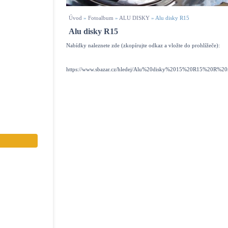
Úvod
»
Fotoalbum
»
ALU DISKY
»
Alu disky R15
Alu disky R15
Nabídky naleznete zde (zkopírujte odkaz a vložte do prohlížeče):
https://www.sbazar.cz/hledej/Alu%20disky%2015%20R15%